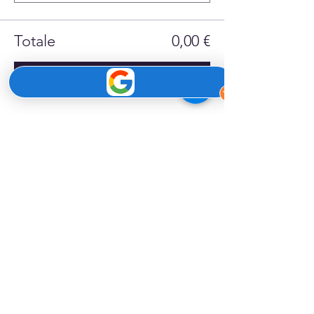
Totale
0,00 €
Acquista ora
Condividi questo evento
SUPMindfulness
è un'esperienza di