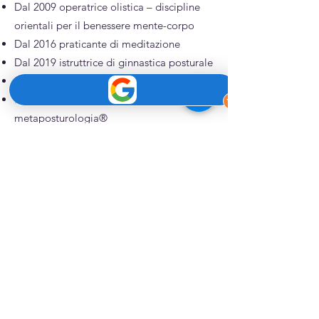
Dal 2009 operatrice olistica – discipline
orientali per il benessere mente-corpo
Dal 2016 praticante di meditazione
Dal 2019 istruttrice di ginnastica posturale
Dal 2020 praticante SUP
Dal 2021 studi di posturologia e
metaposturologia®
Dal 2023 massoterapista MCB, terapista
Pancafit® e fondatrice di Studio S22 –
Postura e Benessere
Dal 2024 avvio dell’attività di idrochinesi
presso la piscina di Saronno
Dal 2025 parte del team SUPMindfulness