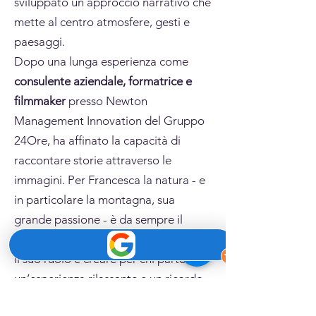
sviluppato un approccio narrativo che
mette al centro atmosfere, gesti e
paesaggi.
Dopo una lunga esperienza come
consulente aziendale, formatrice e
filmmaker
presso Newton
Management Innovation del Gruppo
24Ore, ha affinato la capacità di
raccontare storie attraverso le
immagini. Per Francesca la natura - e
in particolare la montagna, sua
grande passione - è da sempre il
luogo ideale per farlo.
Il suo ruolo è creare per chi partecipa
un’esperienza rilassante e un ricordo
visivo che resti nel tempo.