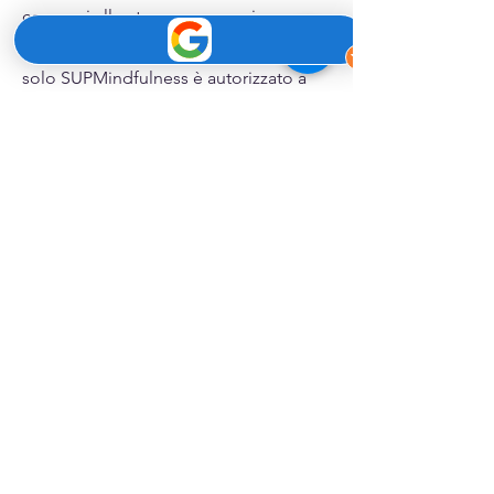
concessi allo stesso per scopi e
condizioni ben determinate. Pertanto
solo SUPMindfulness è autorizzato a
farne uso, a diffonderli e/o a
modificarli. Ove siano presenti
contenuti di terzi viene citata la fonte.
SUPMindfulness
è un'esperienza di
benessere sull'acqua che, unendo il
SUP e la meditazione, calma la mente,
risveglia il corpo e dona un senso di
serenità.