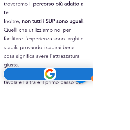
troveremo il
percorso più adatto a
te
.
Inoltre,
non tutti i SUP sono uguali
.
Quelli che
utilizziamo noi
per
facilitare l’esperienza sono larghi e
stabili: provandoli capirai bene
cosa significa avere l’attrezzatura
giusta.
Comprendere le differenze tra una
tavola e l'altra è il primo passo per
trovare il proprio equilibrio.
Se in futuro vorrai comprare un
SUP, ti aiuterò a scegliere quello
più adatto a te senza farti guidare
solo dal prezzo basso.