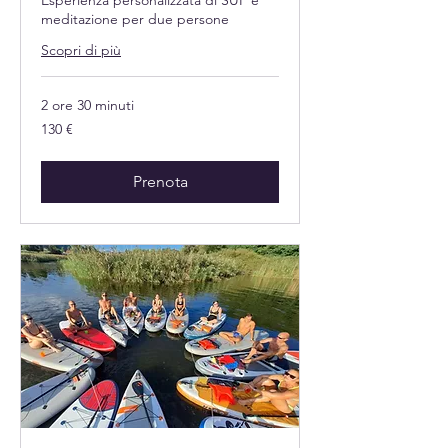
meditazione per due persone
Scopri di più
2 ore 30 minuti
130
130 €
euro
Prenota