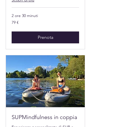
Scopri di più
2 ore 30 minuti
79
79 €
euro
Prenota
SUPMindfulness in coppia
Esperienza personalizzata di SUP e