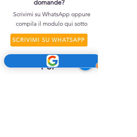
domande?
Scrivimi su WhatsApp oppure
compila il modulo qui sotto
SCRIVIMI SU WHATSAPP
Per 
informazioni 
compila il 
modulo
Ti risponderemo al più 
presto
Nome e cognome
*