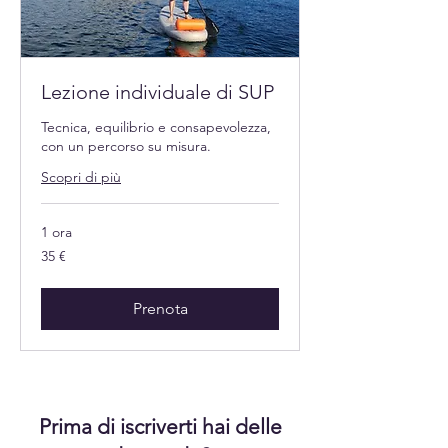
Lezione individuale di SUP
Tecnica, equilibrio e consapevolezza,
con un percorso su misura.
Scopri di più
1 ora
35
35 €
euro
Prenota
Prima di iscriverti hai delle