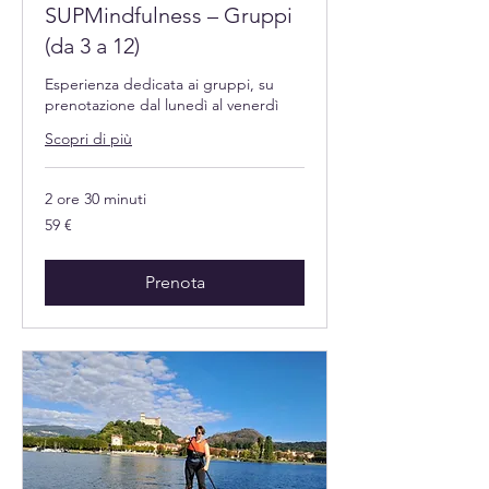
SUPMindfulness – Gruppi
(da 3 a 12)
Esperienza dedicata ai gruppi, su
prenotazione dal lunedì al venerdì
Scopri di più
2 ore 30 minuti
59
59 €
euro
Prenota