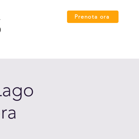
Prenota ora
 card
Percorsi
FAQ
Press
Contatti
English
Lago
ra