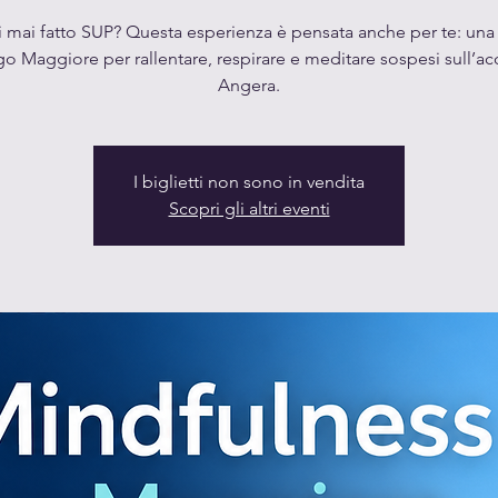
 mai fatto SUP? Questa esperienza è pensata anche per te: una
go Maggiore per rallentare, respirare e meditare sospesi sull’a
Angera.
I biglietti non sono in vendita
Scopri gli altri eventi