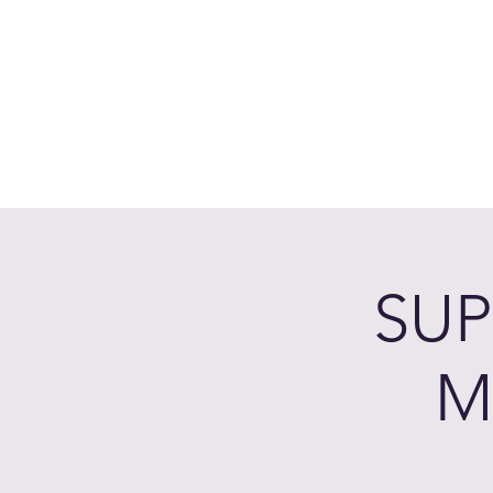
Accedi
Chi siamo
Come Funziona
Prenota sui laghi
Calen
SUP
M