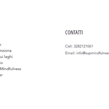
CONTATTI
o
Cell: 3282121061
nziona
Email:
info@supmindfulness
ui laghi
io
 Mindfulness
er