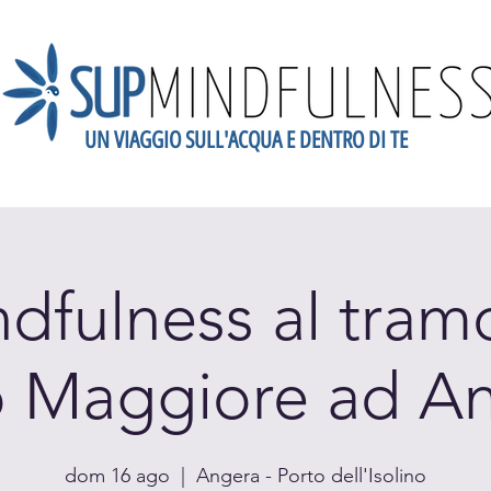
UN VIAGGIO SULL'ACQUA E DENTRO DI TE
dario
Scopri la Mindfulness
Newsletter
Blog
Gift
fulness al tram
 Maggiore ad A
dom 16 ago
  |  
Angera - Porto dell'Isolino