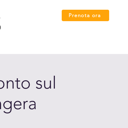
Prenota ora
 card
Percorsi
FAQ
Press
Contatti
English
onto sul
ngera