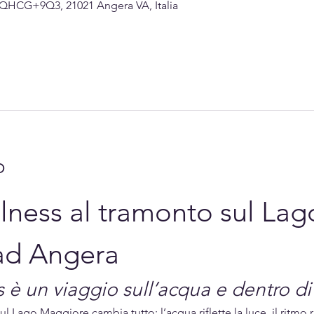
, QHCG+9Q3, 21021 Angera VA, Italia
o
ness al tramonto sul Lag
ad Angera
è un viaggio sull’acqua e dentro di
l Lago Maggiore cambia tutto: l’acqua riflette la luce, il ritmo 