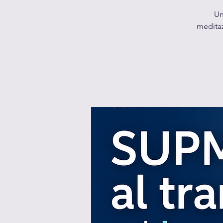
Un
meditaz