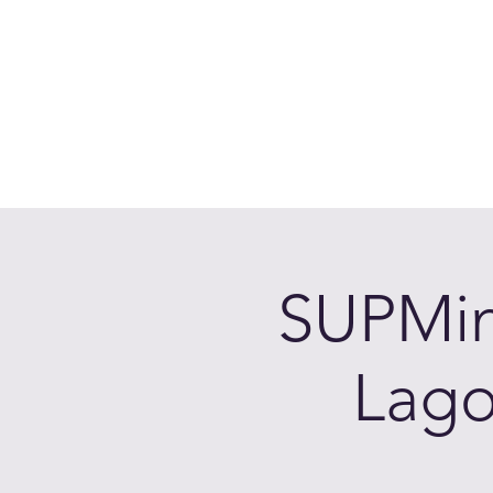
Accedi
Chi siamo
Come Funziona
Prenota sui laghi
Calen
SUPMind
Lago