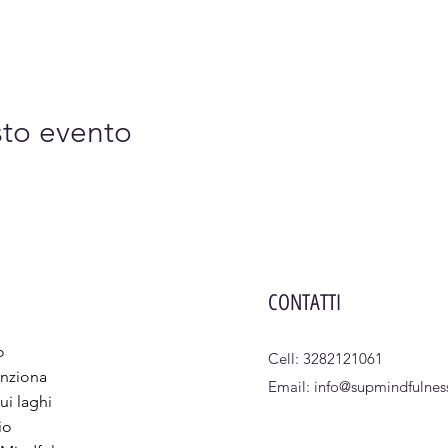
sto evento
CONTATTI
o
Cell: 3282121061
nziona
Email:
info@supmindfulness
ui laghi
io