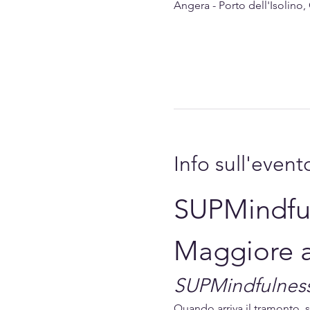
Angera - Porto dell'Isolino
Info sull'event
SUPMindful
Maggiore 
SUPMindfulness 
Quando arriva il tramonto, su