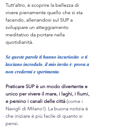
Tutt’altro, è scoprire la bellezza di 
vivere pienamente quello che si sta 
facendo, allenandosi sul SUP a 
sviluppare un atteggiamento 
meditativo da portare nella 
quotidianità.
𝑺𝒆 𝒒𝒖𝒆𝒔𝒕𝒆 𝒑𝒂𝒓𝒐𝒍𝒆 𝒕𝒊 𝒉𝒂𝒏𝒏𝒐 𝒊𝒏𝒄𝒖𝒓𝒊𝒐𝒔𝒊𝒕𝒐  𝒐 𝒕𝒊 
𝒍𝒂𝒔𝒄𝒊𝒂𝒏𝒐 𝒊𝒏𝒄𝒓𝒆𝒅𝒖𝒍𝒐, 𝒊𝒍 𝒎𝒊𝒐 𝒊𝒏𝒗𝒊𝒕𝒐 𝒆̀: 𝒑𝒓𝒐𝒗𝒂 𝒂 
𝒏𝒐𝒏 𝒄𝒓𝒆𝒅𝒆𝒓𝒎𝒊 𝒆 𝒔𝒑𝒆𝒓𝒊𝒎𝒆𝒏𝒕𝒂.
Praticare SUP è un modo divertente e 
unico per vivere il mare, i laghi, i fiumi, 
e persino i canali delle città
 (come i 
Navigli di Milano!). La buona notizia è 
che iniziare è più facile di quanto si 
pensi. 