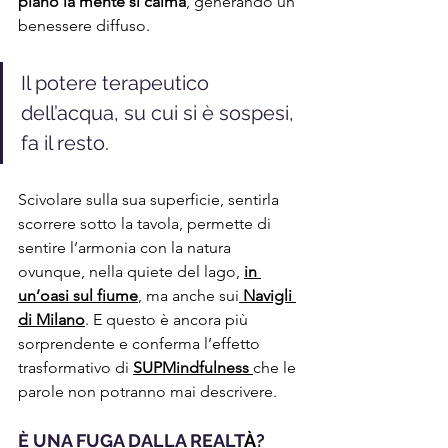
piano la mente si calma
, generando un 
benessere diffuso.
Il potere terapeutico 
dell’acqua, su cui si è sospesi, 
fa il resto. 
Scivolare sulla sua superficie, sentirla 
scorrere sotto la tavola, permette di 
sentire l’armonia con la natura 
ovunque, nella quiete del lago, 
in 
un’oasi sul fiume
, ma anche sui
Navigli 
di Milano
. E questo è ancora più 
sorprendente e conferma l’effetto 
trasformativo di 
SUPMindfulness
che le 
parole non potranno mai descrivere.
È UNA FUGA DALLA REALT
À
? 