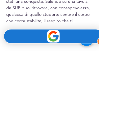
stati una conquista. Salendo su una tavola 
da SUP puoi ritrovare, con consapevolezza, 
qualcosa di quello stupore: sentire il corpo 
che cerca stabilità, il respiro che ti…
Mostra di più
Condividi questo evento
SUPMindfulness
è un'esperienza di