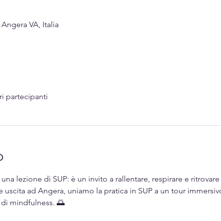
ngera VA, Italia
ri partecipanti
o
a lezione di SUP: è un invito a rallentare, respirare e ritrovare 
e uscita ad Angera, uniamo la pratica in SUP a un tour immersivo 
i mindfulness. 🌅