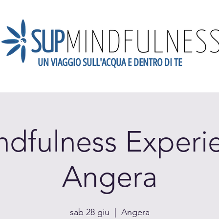
UN VIAGGIO SULL'ACQUA E DENTRO DI TE
dario
Scopri la Mindfulness
Newsletter
Blog
Gift
dfulness Experi
Angera
sab 28 giu
  |  
Angera