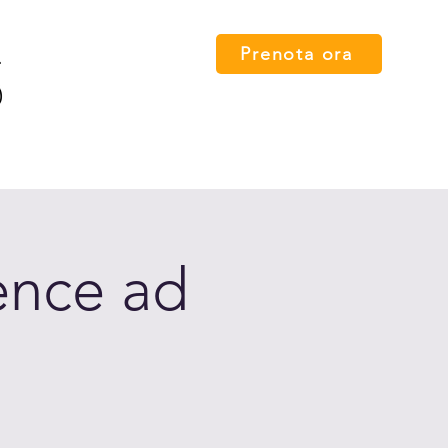
Prenota ora
 card
Percorsi
FAQ
Press
Contatti
English
ence ad