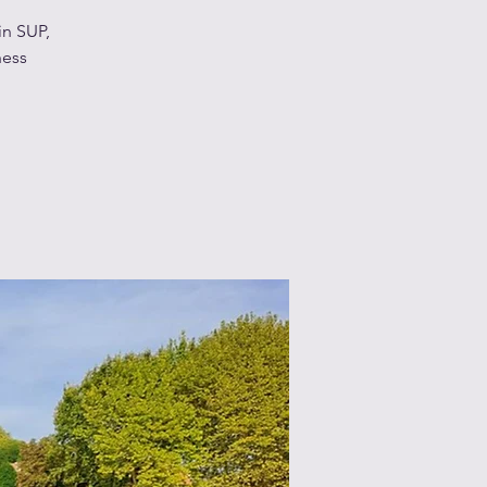
in SUP,
ness