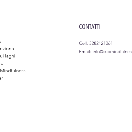
CONTATTI
o
Cell: 3282121061
nziona
Email:
info@supmindfulness
ui laghi
io
 Mindfulness
er