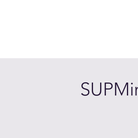
Accedi
Chi siamo
Come Funziona
Prenota sui laghi
Calen
SUPMin