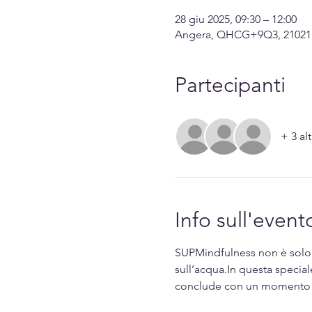
28 giu 2025, 09:30 – 12:00
Angera, QHCG+9Q3, 21021 A
Partecipanti
+ 3 alt
Info sull'event
SUPMindfulness non è solo un
sull’acqua.In questa special
conclude con un momento d