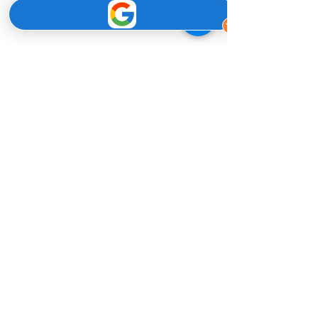
Condividi questo evento
SUPMindfulness
è un'esperienza di
benessere sull'acqua che, unendo il
SUP e la meditazione, calma la mente,
risveglia il corpo e dona un senso di
serenità.