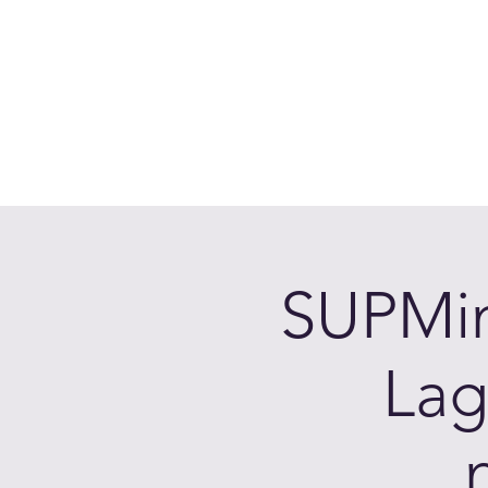
Accedi
Chi siamo
Come Funziona
Prenota sui laghi
Calen
SUPMin
Lag