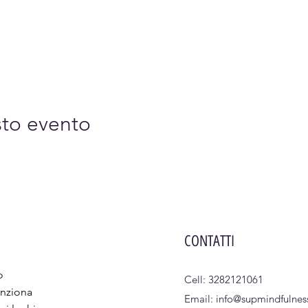
sto evento
CONTATTI
o
Cell: 3282121061
nziona
Email:
info@supmindfulness