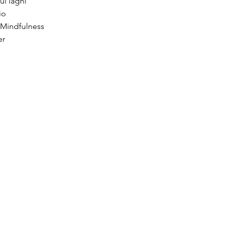
ui laghi
io
 Mindfulness
er