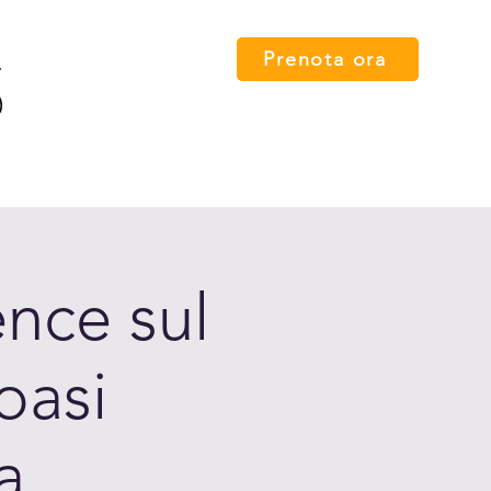
Prenota ora
 card
Percorsi
FAQ
Press
Contatti
English
nce sul
oasi
a