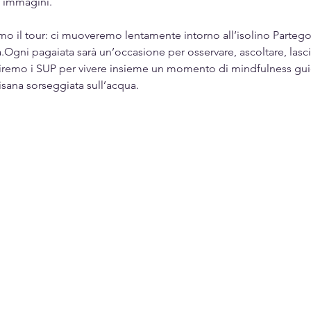
o immagini.
mo il tour: ci muoveremo lentamente intorno all’isolino Partegor
tà.Ogni pagaiata sarà un’occasione per osservare, ascoltare, lasc
remo i SUP per vivere insieme un momento di mindfulness gui
isana sorseggiata sull’acqua.