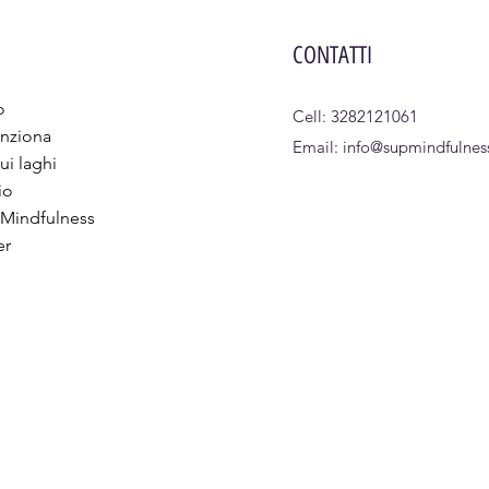
CONTATTI
o
Cell: 3282121061
nziona
Email:
info@supmindfulness
ui laghi
io
 Mindfulness
er