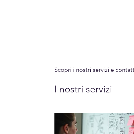
Accedi
Chi siamo
Come Funziona
Prenota sui laghi
Calen
Scopri i nostri servizi e contat
I nostri servizi