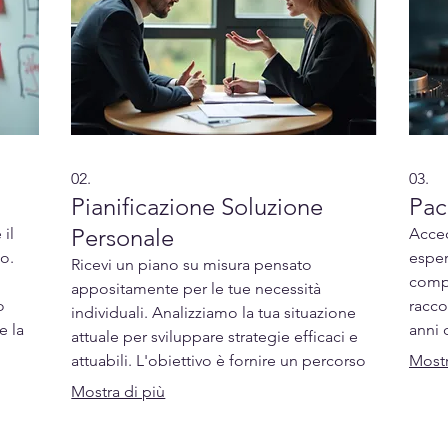
02.
03.
Pianificazione Soluzione
Pac
Personale
 il
Acced
o.
esper
Ricevi un piano su misura pensato
compl
appositamente per le tue necessità
o
racco
individuali. Analizziamo la tua situazione
e la
anni 
attuale per sviluppare strategie efficaci e
è
pacch
attuabili. L'obiettivo è fornire un percorso
Mostr
iche
direz
chiaro per raggiungere i tuoi traguardi
Mostra di più
speci
personali.