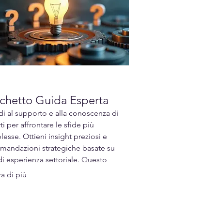
chetto Guida Esperta
i al supporto e alla conoscenza di
ti per affrontare le sfide più
esse. Ottieni insight preziosi e
mandazioni strategiche basate su
di esperienza settoriale. Questo
etto è ideale per chi cerca una
a di più
ione chiara e competenze
alistiche.