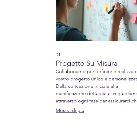
01.
Progetto Su Misura
Collaboriamo per definire e realizzare
vostro progetto unico e personalizzat
Dalla concezione iniziale alla
pianificazione dettagliata, vi guidiam
attraverso ogni fase per assicurarci ch
visione diventi realtà. Ogni dettaglio 
Mostra di più
curato per soddisfare le vostre specif
esigenze ed aspettative.