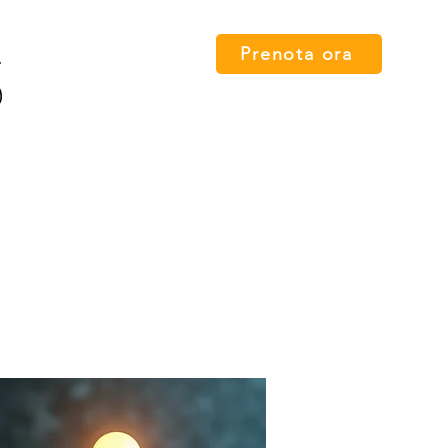
Prenota ora
 card
Percorsi
FAQ
Press
Contatti
English