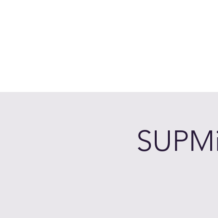
Accedi
Chi siamo
Come Funziona
Prenota sui laghi
Calen
SUPMin