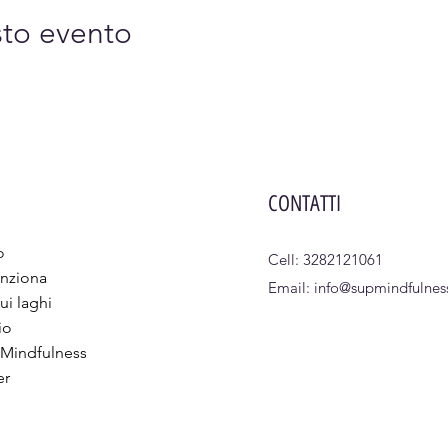
sto evento
CONTATTI
o
Cell: 3282121061
nziona
Email:
info@supmindfulness
ui laghi
io
 Mindfulness
er