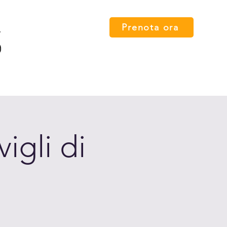
Prenota ora
 card
Percorsi
FAQ
Press
Contatti
English
igli di