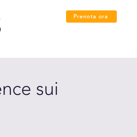
Prenota ora
 card
Percorsi
FAQ
Press
Contatti
English
nce sui
o