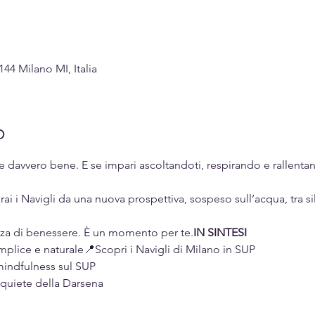
144 Milano MI, Italia
o
re davvero bene. E se impari ascoltandoti, respirando e rallent
rai i Navigli da una nuova prospettiva, sospeso sull’acqua, tra 
nza di benessere. È un momento per te.
IN SINTESI
plice e naturale📍Scopri i Navigli di Milano in SUP
a mindfulness sul SUP
 quiete della Darsena