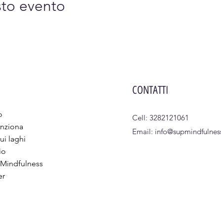
sto evento
CONTATTI
o
Cell: 3282121061
nziona
Email:
info@supmindfulness
ui laghi
io
 Mindfulness
er