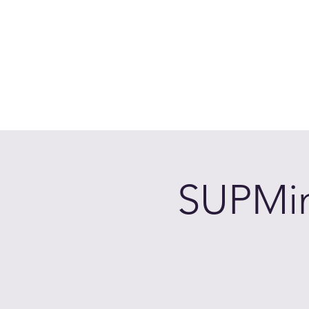
Accedi
Chi siamo
Come Funziona
Prenota sui laghi
Calen
SUPMin