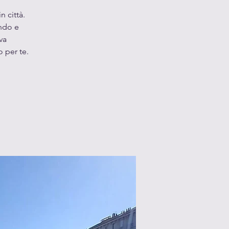
 città.
ando e
va
 per te.