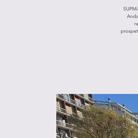
SUPMin
Andar
r
prospet