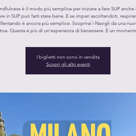
dfulness è il modo più semplice per iniziare a fare SUP anche in
e in SUP può farti stare bene. E se impari ascoltandoti, respir
allentando è ancora più semplice. Scoprirai i Navigli da una nuo
tiva. Questa è più di un’esperienza di benessere. È un momento
I biglietti non sono in vendita
Scopri gli altri eventi