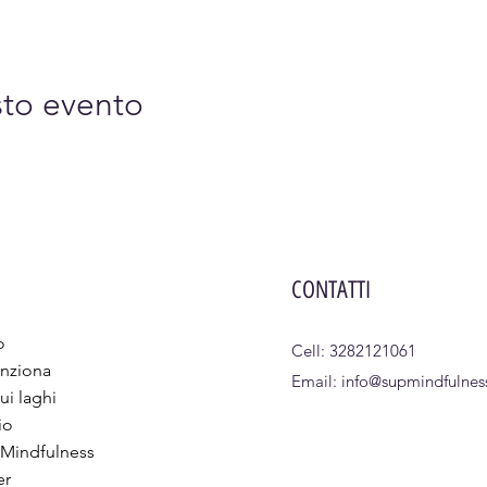
sto evento
CONTATTI
o
Cell: 3282121061
nziona
Email:
info@supmindfulness
ui laghi
io
 Mindfulness
er