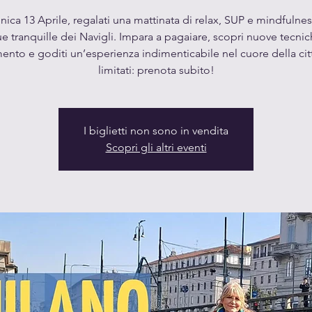
ca 13 Aprile, regalati una mattinata di relax, SUP e mindfulnes
e tranquille dei Navigli. Impara a pagaiare, scopri nuove tecnic
mento e goditi un’esperienza indimenticabile nel cuore della citt
limitati: prenota subito!
I biglietti non sono in vendita
Scopri gli altri eventi