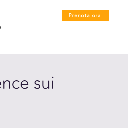
Prenota ora
 card
Percorsi
FAQ
Press
Contatti
English
nce sui
o