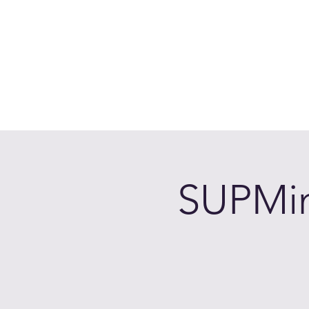
Accedi
Chi siamo
Come Funziona
Prenota sui laghi
Calen
SUPMin