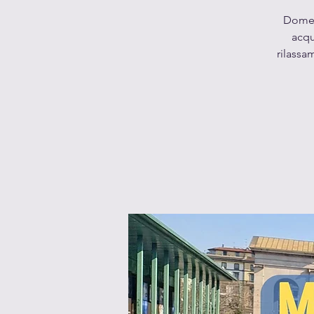
Domeni
acqu
rilassa