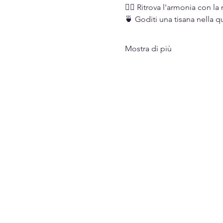
🧘‍♀️ Ritrova l'armonia con l
🍵 Goditi una tisana nella q
Mostra di più