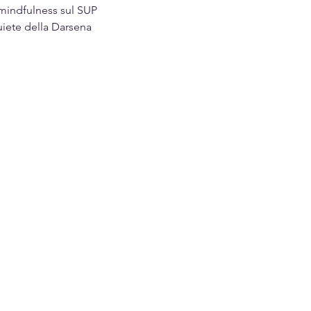
a mindfulness sul SUP
uiete della Darsena