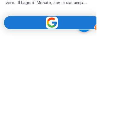
zero.  Il Lago di Monate, con le sue acqu…
Mostra di più
Condividi questo evento
SUPMindfulness
è un'esperienza di
benessere sull'acqua che, unendo il
SUP e la meditazione, calma la mente,