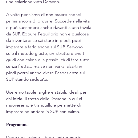
una colazione vista Darsena.
A volte pensiamo di non essere capaci 
prima ancora di provare. Succede nella vita 
e può succedere anche davanti a una tavola 
da SUP. Eppure l’equilibrio non è qualcosa 
da inventare: se sai stare in piedi, puoi 
imparare a farlo anche sul SUP. Servono 
solo il metodo giusto, un istruttore che ti 
guidi con calma e la possibilità di fare tutto 
senza fretta... ma se non vorrai alzarti in 
piedi potrai anche vivere l'esperienza sul 
SUP stando seduta\o.
Useremo tavole larghe e stabili, ideali per 
chi inizia. Il tratto della Darsena in cui ci 
muoveremo è tranquillo e permette di 
imparare ad andare in SUP con calma.
𝐏𝐫𝐨𝐠𝐫𝐚𝐦𝐦𝐚
Dopo una lezione a terra, entreremo in 