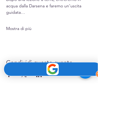
acqua dalla Darsena e faremo un’uscita 
guidata…
Mostra di più
Condividi questo evento
SUPMindfulness
è un'esperienza di
benessere sull'acqua che, unendo il